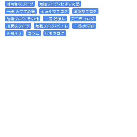
湘南台校ブログ
勉強ブログ-おすすめ塾
一般-おすすめ塾
木津川校ブログ
浪館校ブログ
勉強ブログ-その他
一般-勉強法
天王寺ブログ
川尻校ブログ
勉強ブログ-バイト
一般-大学群
お知らせ
コラム
代表ブログ