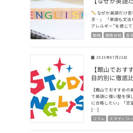
【なぜか英語だ
なぜか英語だけ苦
手…」 「単語も文法
アレルギー”を感じてい
勉強
湘南台校
苦
2025年07月22日
【館山でおす
目的別に徹底
【館山でおすすめの
で英語に強い塾を探
に合格したい」「志
[…]
コラム
スタディコ