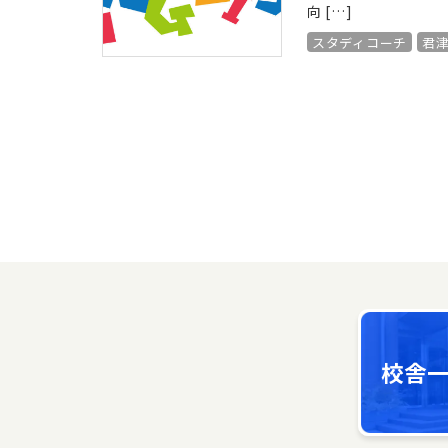
向 […]
スタディコーチ
君
校舎