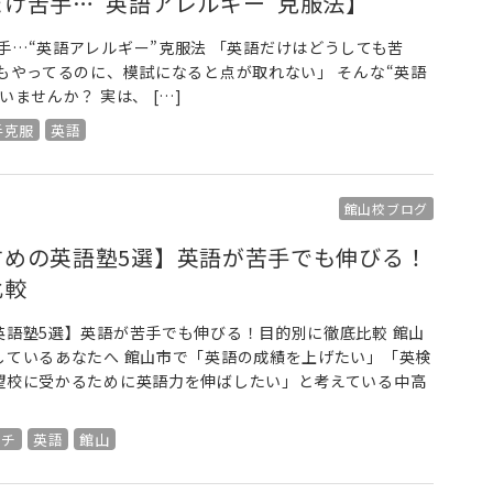
け苦手…“英語アレルギー”克服法】
手…“英語アレルギー”克服法 「英語だけはどうしても苦
もやってるのに、模試になると点が取れない」 そんな“英語
ませんか？ 実は、 […]
手克服
英語
館山校ブログ
すめの英語塾5選】英語が苦手でも伸びる！
比較
英語塾5選】英語が苦手でも伸びる！目的別に徹底比較 館山
しているあなたへ 館山市で「英語の成績を上げたい」「英検
望校に受かるために英語力を伸ばしたい」と考えている中高
ーチ
英語
館山