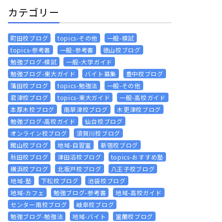
カテゴリー
町田校ブログ
topics-その他
一般-模試
topics-参考書
一般-参考書
徳山校ブログ
勉強ブログ-模試
一般-大学ガイド
勉強ブログ-東大ガイド
バイト募集
豊中校ブログ
蒲田校ブログ
topics-勉強法
一般-その他
君津校ブログ
topics-東大ガイド
一般-高校ガイド
本厚木校ブログ
南草津校ブログ
木更津校ブログ
勉強ブログ-高校ガイド
仙台校ブログ
オンライン校ブログ
須賀川校ブログ
館山校ブログ
地域-自習室
新宿校ブログ
秋田校ブログ
津田沼校ブログ
topics-おすすめ塾
横浜校ブログ
北坂戸校ブログ
八王子校ブログ
地域-塾
下松校ブログ
池袋校ブログ
地域-カフェ
勉強ブログ-参考書
地域-高校ガイド
センター南校ブログ
岐阜校ブログ
勉強ブログ-勉強法
地域-バイト
室蘭校ブログ