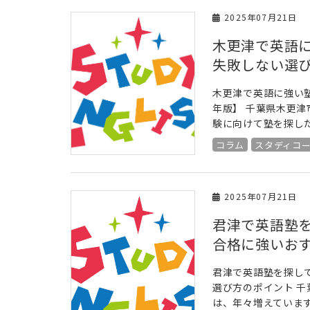
2025年07月21日
木更津で英語
失敗しない選び
木更津で英語に強い塾
年版】 千葉県木更
験に向けて塾を探した
コラム
スタディコ
2025年07月21日
君津で英語塾
合格に強いお
君津で英語塾を探し
選び方のポイント 
は、年々増えていま