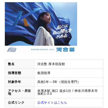
塾名
河合塾 厚木現役館
指導形態
集団指導
対象学年
高校1年～3年（現役生専門）
アクセス・所在
本厚木駅 南口 徒歩1分 / 神奈川県厚木市
地
旭町1-3-3
公式リンク
公式サイトはこちら