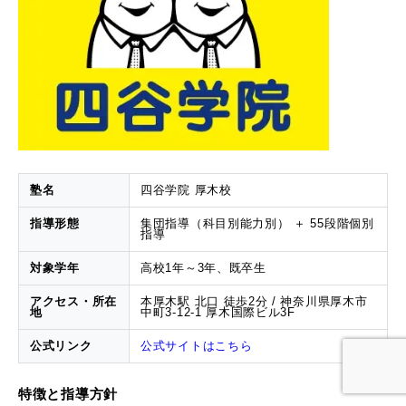
塾名
四谷学院 厚木校
指導形態
集団指導（科目別能力別） ＋ 55段階個別
指導
対象学年
高校1年～3年、既卒生
アクセス・所在
本厚木駅 北口 徒歩2分 / 神奈川県厚木市
地
中町3-12-1 厚木国際ビル3F
公式リンク
公式サイトはこちら
特徴と指導方針