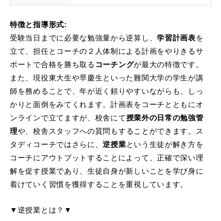
特徴と指導形式:
受験当日までに必要な勉強量から逆算し、
学習計画表
を
立て、担任とコーチの２人体制による計画をやりきるサ
ポートで合格を勝ち取る
コーチング
が最大の特徴です。
また、現役東大生や早慶生といった難関大学の学生が講
師を務めることで、年が近く頼りやすいながらも、しっ
かりと面倒をみてくれます。計画表をコーチとともにオ
ンラインで立てますが、校舎にて
授業外の日常の勉強管
理
や、校舎スタッフへの質問もすることができます。ス
タディコーチではさらに、
逆授業
という生徒が解き方を
コーチにアウトプットすることによって、正確で深い理
解を促す授業であり、生徒自身が新しいことを学び身に
着けていく習慣を獲得することを重視しています。
▼逆授業とは？▼