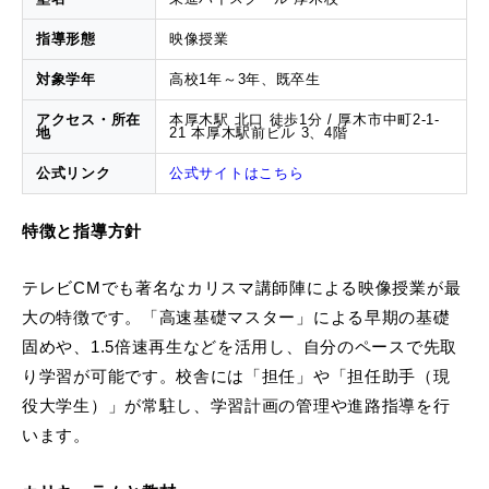
指導形態
映像授業
対象学年
高校1年～3年、既卒生
アクセス・所在
本厚木駅 北口 徒歩1分 / 厚木市中町2-1-
地
21 本厚木駅前ビル 3、4階
公式リンク
公式サイトはこちら
特徴と指導方針
テレビCMでも著名なカリスマ講師陣による映像授業が最
大の特徴です。「高速基礎マスター」による早期の基礎
固めや、1.5倍速再生などを活用し、自分のペースで先取
り学習が可能です。校舎には「担任」や「担任助手（現
役大学生）」が常駐し、学習計画の管理や進路指導を行
います。