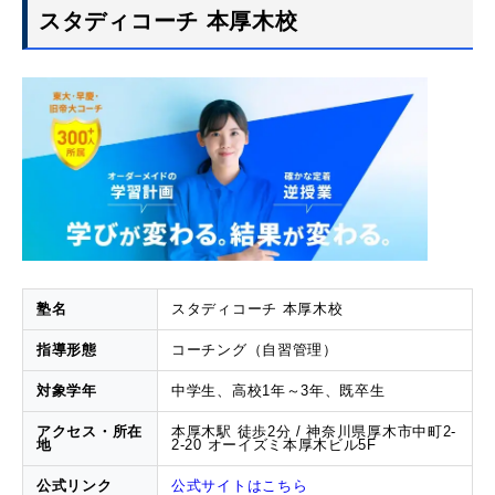
スタディコーチ 本厚木校
塾名
スタディコーチ 本厚木校
指導形態
コーチング（自習管理）
対象学年
中学生、高校1年～3年、既卒生
アクセス・所在
本厚木駅 徒歩2分 / 神奈川県厚木市中町2-
地
2-20 オーイズミ本厚木ビル5F
公式リンク
公式サイトはこちら