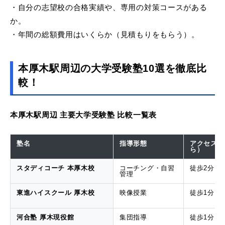
・自分の志望校の合格実績や、専用の対策コースがある
か。
・年間の総額費用はいくらか（見積もりをもらう）。
本厚木駅周辺の大学受験塾10選を徹底比
較！
本厚木駅周辺 主要大学受験塾 比較一覧表
塾名
指導形態
アクセス（
ら）
スタディコーチ 本厚木校
コーチング・自習
徒歩2分
管理
東進ハイスクール 厚木校
映像授業
徒歩1分
河合塾 厚木現役館
集団指導
徒歩1分