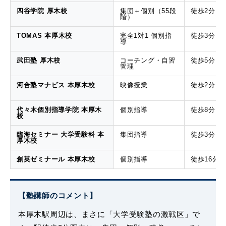
四谷学院 厚木校
集団＋個別（55段
徒歩2分
階）
TOMAS 本厚木校
完全1対1 個別指
徒歩3分
導
武田塾 厚木校
コーチング・自習
徒歩5分
管理
河合塾マナビス 本厚木校
映像授業
徒歩2分
代々木個別指導学院 本厚木
個別指導
徒歩8分
校
臨海セミナー 大学受験科 本
集団指導
徒歩3分
厚木校
創英ゼミナール 本厚木校
個別指導
徒歩16分
【塾講師のコメント】
本厚木駅周辺は、まさに「大学受験塾の激戦区」で