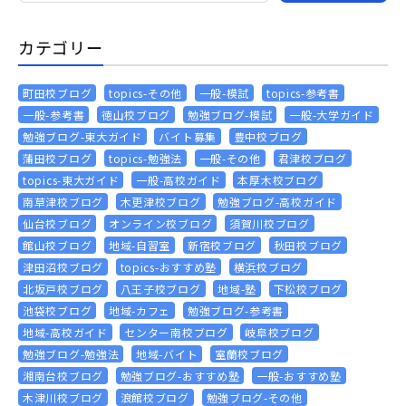
カテゴリー
町田校ブログ
topics-その他
一般-模試
topics-参考書
一般-参考書
徳山校ブログ
勉強ブログ-模試
一般-大学ガイド
勉強ブログ-東大ガイド
バイト募集
豊中校ブログ
蒲田校ブログ
topics-勉強法
一般-その他
君津校ブログ
topics-東大ガイド
一般-高校ガイド
本厚木校ブログ
南草津校ブログ
木更津校ブログ
勉強ブログ-高校ガイド
仙台校ブログ
オンライン校ブログ
須賀川校ブログ
館山校ブログ
地域-自習室
新宿校ブログ
秋田校ブログ
津田沼校ブログ
topics-おすすめ塾
横浜校ブログ
北坂戸校ブログ
八王子校ブログ
地域-塾
下松校ブログ
池袋校ブログ
地域-カフェ
勉強ブログ-参考書
地域-高校ガイド
センター南校ブログ
岐阜校ブログ
勉強ブログ-勉強法
地域-バイト
室蘭校ブログ
湘南台校ブログ
勉強ブログ-おすすめ塾
一般-おすすめ塾
木津川校ブログ
浪館校ブログ
勉強ブログ-その他