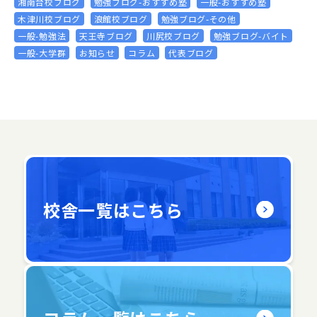
湘南台校ブログ
勉強ブログ-おすすめ塾
一般-おすすめ塾
木津川校ブログ
浪館校ブログ
勉強ブログ-その他
一般-勉強法
天王寺ブログ
川尻校ブログ
勉強ブログ-バイト
一般-大学群
お知らせ
コラム
代表ブログ
校舎一覧はこちら