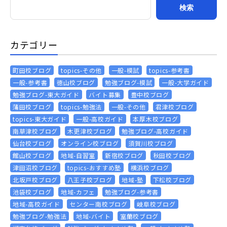
カテゴリー
町田校ブログ
topics-その他
一般-模試
topics-参考書
一般-参考書
徳山校ブログ
勉強ブログ-模試
一般-大学ガイド
勉強ブログ-東大ガイド
バイト募集
豊中校ブログ
蒲田校ブログ
topics-勉強法
一般-その他
君津校ブログ
topics-東大ガイド
一般-高校ガイド
本厚木校ブログ
南草津校ブログ
木更津校ブログ
勉強ブログ-高校ガイド
仙台校ブログ
オンライン校ブログ
須賀川校ブログ
館山校ブログ
地域-自習室
新宿校ブログ
秋田校ブログ
津田沼校ブログ
topics-おすすめ塾
横浜校ブログ
北坂戸校ブログ
八王子校ブログ
地域-塾
下松校ブログ
池袋校ブログ
地域-カフェ
勉強ブログ-参考書
地域-高校ガイド
センター南校ブログ
岐阜校ブログ
勉強ブログ-勉強法
地域-バイト
室蘭校ブログ