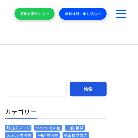
資料を請求する
無料体験に申し込む
カテゴリー
町田校ブログ
topics-その他
一般-模試
topics-参考書
一般-参考書
徳山校ブログ