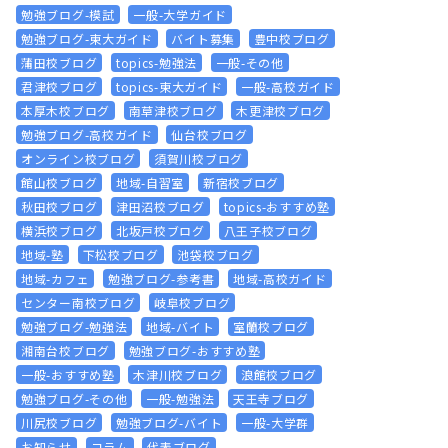
勉強ブログ-模試
一般-大学ガイド
勉強ブログ-東大ガイド
バイト募集
豊中校ブログ
蒲田校ブログ
topics-勉強法
一般-その他
君津校ブログ
topics-東大ガイド
一般-高校ガイド
本厚木校ブログ
南草津校ブログ
木更津校ブログ
勉強ブログ-高校ガイド
仙台校ブログ
オンライン校ブログ
須賀川校ブログ
館山校ブログ
地域-自習室
新宿校ブログ
秋田校ブログ
津田沼校ブログ
topics-おすすめ塾
横浜校ブログ
北坂戸校ブログ
八王子校ブログ
地域-塾
下松校ブログ
池袋校ブログ
地域-カフェ
勉強ブログ-参考書
地域-高校ガイド
センター南校ブログ
岐阜校ブログ
勉強ブログ-勉強法
地域-バイト
室蘭校ブログ
湘南台校ブログ
勉強ブログ-おすすめ塾
一般-おすすめ塾
木津川校ブログ
浪館校ブログ
勉強ブログ-その他
一般-勉強法
天王寺ブログ
川尻校ブログ
勉強ブログ-バイト
一般-大学群
お知らせ
コラム
代表ブログ