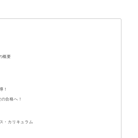
の概要
導！
校の合格へ！
！
ス・カリキュラム