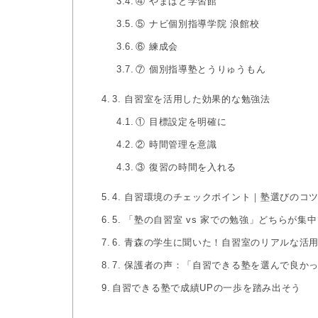
④ やまばと学習館
⑤ ナビ個別指導学院 浪館校
⑥ 練成会
⑦ 個別指導塾とうりゅうもん
3. 自習室を活用した効果的な勉強法
① 目標設定を明確に
② 時間管理を意識
③ 復習の時間を入れる
4. 自習環境のチェックポイント｜塾選びのコ
5. 「塾の自習室 vs 家での勉強」どちらが集
6. 青森の学生に聞いた！自習室のリアルな活
7. 保護者の声：「自習できる塾を選んで良か
自習できる塾で成績UPの一歩を踏み出そう