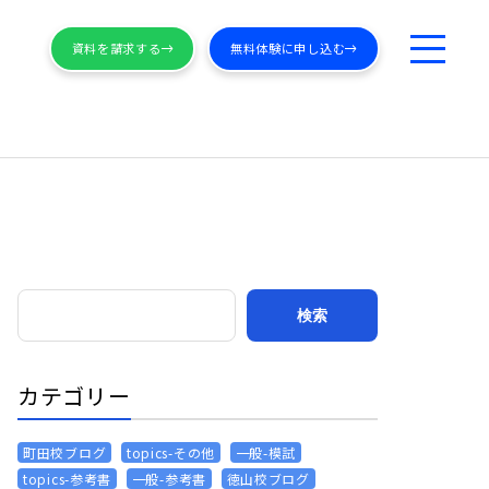
資料を請求する
無料体験に申し込む
カテゴリー
町田校ブログ
topics-その他
一般-模試
topics-参考書
一般-参考書
徳山校ブログ