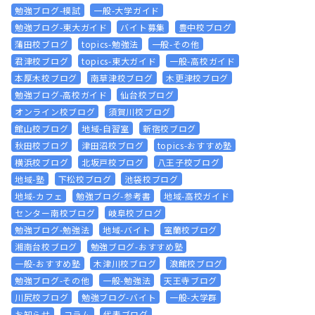
勉強ブログ-模試
一般-大学ガイド
勉強ブログ-東大ガイド
バイト募集
豊中校ブログ
蒲田校ブログ
topics-勉強法
一般-その他
君津校ブログ
topics-東大ガイド
一般-高校ガイド
本厚木校ブログ
南草津校ブログ
木更津校ブログ
勉強ブログ-高校ガイド
仙台校ブログ
オンライン校ブログ
須賀川校ブログ
館山校ブログ
地域-自習室
新宿校ブログ
秋田校ブログ
津田沼校ブログ
topics-おすすめ塾
横浜校ブログ
北坂戸校ブログ
八王子校ブログ
地域-塾
下松校ブログ
池袋校ブログ
地域-カフェ
勉強ブログ-参考書
地域-高校ガイド
センター南校ブログ
岐阜校ブログ
勉強ブログ-勉強法
地域-バイト
室蘭校ブログ
湘南台校ブログ
勉強ブログ-おすすめ塾
一般-おすすめ塾
木津川校ブログ
浪館校ブログ
勉強ブログ-その他
一般-勉強法
天王寺ブログ
川尻校ブログ
勉強ブログ-バイト
一般-大学群
お知らせ
コラム
代表ブログ