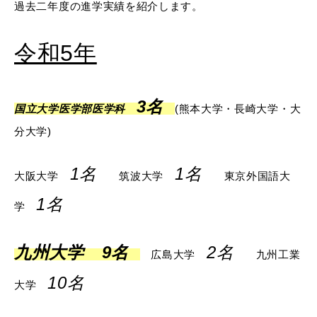
過去二年度の進学実績を紹介します。
令和5年
3名
国立大学医学部医学科
(熊本大学・長崎大学・大
分大学)
1名
1名
大阪大学
筑波大学
東京外国語大
1名
学
九州大学 9名
2名
広島大学
九州工業
10名
大学