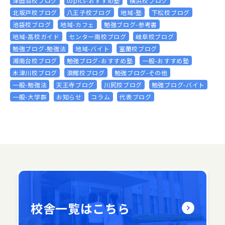
津田沼校ブログ
topics-おすすめ塾
横浜校ブログ
北坂戸校ブログ
八王子校ブログ
地域-塾
下松校ブログ
池袋校ブログ
地域-カフェ
勉強ブログ-参考書
地域-高校ガイド
センター南校ブログ
岐阜校ブログ
勉強ブログ-勉強法
地域-バイト
室蘭校ブログ
湘南台校ブログ
勉強ブログ-おすすめ塾
一般-おすすめ塾
木津川校ブログ
浪館校ブログ
勉強ブログ-その他
一般-勉強法
天王寺ブログ
川尻校ブログ
勉強ブログ-バイト
一般-大学群
お知らせ
コラム
代表ブログ
校舎一覧はこちら