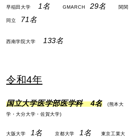
1名
29名
早稲田大学
GMARCH
関関
71名
同立
133名
西南学院大学
令和4年
国立大学医学部医学科
4名
(熊本大
学・大分大学・佐賀大学)
1名
1名
大阪大学
京都大学
東京工業大