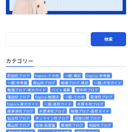
カテゴリー
町田校ブログ
topics-その他
一般-模試
topics-参考書
一般-参考書
徳山校ブログ
勉強ブログ-模試
一般-大学ガイド
勉強ブログ-東大ガイド
バイト募集
豊中校ブログ
蒲田校ブログ
topics-勉強法
一般-その他
君津校ブログ
topics-東大ガイド
一般-高校ガイド
本厚木校ブログ
南草津校ブログ
木更津校ブログ
勉強ブログ-高校ガイド
仙台校ブログ
オンライン校ブログ
須賀川校ブログ
館山校ブログ
地域-自習室
新宿校ブログ
秋田校ブログ