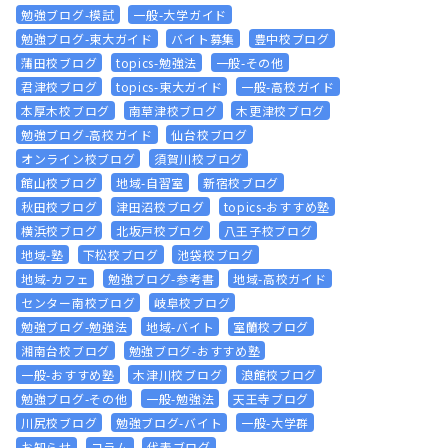
勉強ブログ-模試
一般-大学ガイド
勉強ブログ-東大ガイド
バイト募集
豊中校ブログ
蒲田校ブログ
topics-勉強法
一般-その他
君津校ブログ
topics-東大ガイド
一般-高校ガイド
本厚木校ブログ
南草津校ブログ
木更津校ブログ
勉強ブログ-高校ガイド
仙台校ブログ
オンライン校ブログ
須賀川校ブログ
館山校ブログ
地域-自習室
新宿校ブログ
秋田校ブログ
津田沼校ブログ
topics-おすすめ塾
横浜校ブログ
北坂戸校ブログ
八王子校ブログ
地域-塾
下松校ブログ
池袋校ブログ
地域-カフェ
勉強ブログ-参考書
地域-高校ガイド
センター南校ブログ
岐阜校ブログ
勉強ブログ-勉強法
地域-バイト
室蘭校ブログ
湘南台校ブログ
勉強ブログ-おすすめ塾
一般-おすすめ塾
木津川校ブログ
浪館校ブログ
勉強ブログ-その他
一般-勉強法
天王寺ブログ
川尻校ブログ
勉強ブログ-バイト
一般-大学群
お知らせ
コラム
代表ブログ