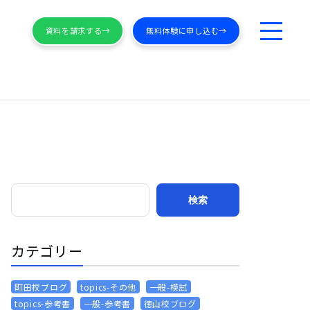
資料を請求する
無料体験に申し込む
カテゴリー
町田校ブログ
topics-その他
一般-模試
topics-参考書
一般-参考書
徳山校ブログ