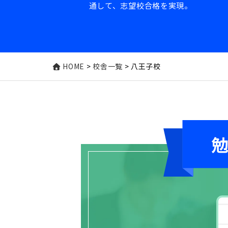
通して、志望校合格を実現。
HOME
>
校舎一覧
>
八王子校