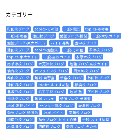
カテゴリー
町田校ブログ
topics-その他
一般-模試
topics-参考書
一般-参考書
徳山校ブログ
勉強ブログ-模試
一般-大学ガイド
勉強ブログ-東大ガイド
バイト募集
豊中校ブログ
蒲田校ブログ
topics-勉強法
一般-その他
君津校ブログ
topics-東大ガイド
一般-高校ガイド
本厚木校ブログ
南草津校ブログ
木更津校ブログ
勉強ブログ-高校ガイド
仙台校ブログ
オンライン校ブログ
須賀川校ブログ
館山校ブログ
地域-自習室
新宿校ブログ
秋田校ブログ
津田沼校ブログ
topics-おすすめ塾
横浜校ブログ
北坂戸校ブログ
八王子校ブログ
地域-塾
下松校ブログ
池袋校ブログ
地域-カフェ
勉強ブログ-参考書
地域-高校ガイド
センター南校ブログ
岐阜校ブログ
勉強ブログ-勉強法
地域-バイト
室蘭校ブログ
湘南台校ブログ
勉強ブログ-おすすめ塾
一般-おすすめ塾
木津川校ブログ
浪館校ブログ
勉強ブログ-その他