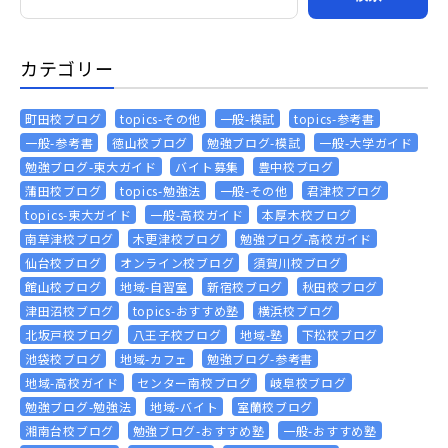
カテゴリー
町田校ブログ
topics-その他
一般-模試
topics-参考書
一般-参考書
徳山校ブログ
勉強ブログ-模試
一般-大学ガイド
勉強ブログ-東大ガイド
バイト募集
豊中校ブログ
蒲田校ブログ
topics-勉強法
一般-その他
君津校ブログ
topics-東大ガイド
一般-高校ガイド
本厚木校ブログ
南草津校ブログ
木更津校ブログ
勉強ブログ-高校ガイド
仙台校ブログ
オンライン校ブログ
須賀川校ブログ
館山校ブログ
地域-自習室
新宿校ブログ
秋田校ブログ
津田沼校ブログ
topics-おすすめ塾
横浜校ブログ
北坂戸校ブログ
八王子校ブログ
地域-塾
下松校ブログ
池袋校ブログ
地域-カフェ
勉強ブログ-参考書
地域-高校ガイド
センター南校ブログ
岐阜校ブログ
勉強ブログ-勉強法
地域-バイト
室蘭校ブログ
湘南台校ブログ
勉強ブログ-おすすめ塾
一般-おすすめ塾