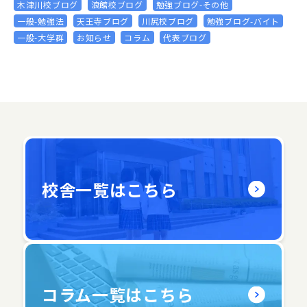
木津川校ブログ
浪館校ブログ
勉強ブログ-その他
一般-勉強法
天王寺ブログ
川尻校ブログ
勉強ブログ-バイト
一般-大学群
お知らせ
コラム
代表ブログ
校舎一覧はこちら
コラム一覧はこちら