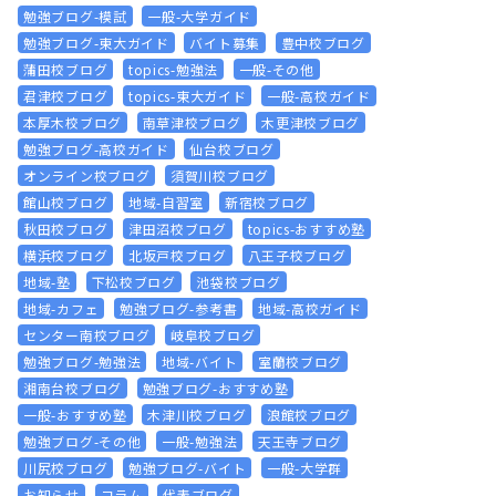
勉強ブログ-模試
一般-大学ガイド
勉強ブログ-東大ガイド
バイト募集
豊中校ブログ
蒲田校ブログ
topics-勉強法
一般-その他
君津校ブログ
topics-東大ガイド
一般-高校ガイド
本厚木校ブログ
南草津校ブログ
木更津校ブログ
勉強ブログ-高校ガイド
仙台校ブログ
オンライン校ブログ
須賀川校ブログ
館山校ブログ
地域-自習室
新宿校ブログ
秋田校ブログ
津田沼校ブログ
topics-おすすめ塾
横浜校ブログ
北坂戸校ブログ
八王子校ブログ
地域-塾
下松校ブログ
池袋校ブログ
地域-カフェ
勉強ブログ-参考書
地域-高校ガイド
センター南校ブログ
岐阜校ブログ
勉強ブログ-勉強法
地域-バイト
室蘭校ブログ
湘南台校ブログ
勉強ブログ-おすすめ塾
一般-おすすめ塾
木津川校ブログ
浪館校ブログ
勉強ブログ-その他
一般-勉強法
天王寺ブログ
川尻校ブログ
勉強ブログ-バイト
一般-大学群
お知らせ
コラム
代表ブログ