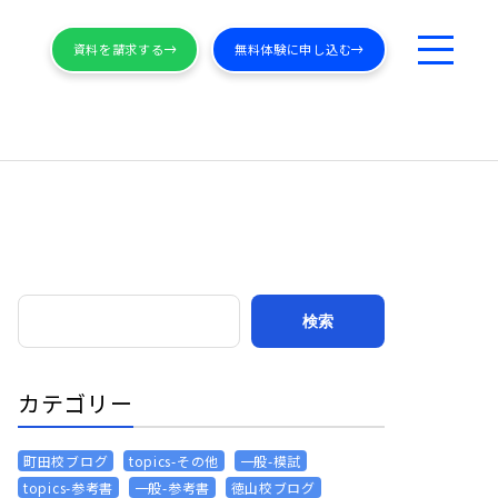
資料を請求する
無料体験に申し込む
カテゴリー
町田校ブログ
topics-その他
一般-模試
topics-参考書
一般-参考書
徳山校ブログ