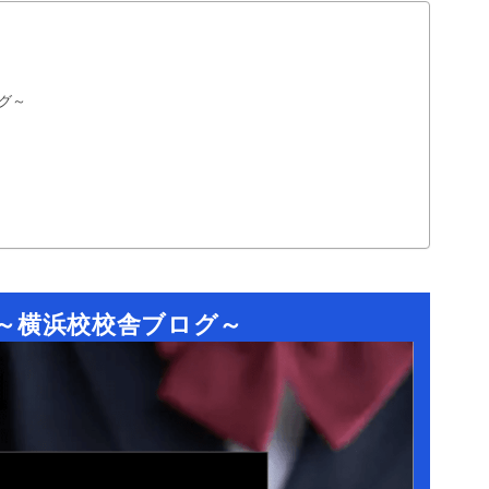
グ～
～横浜校校舎ブログ～