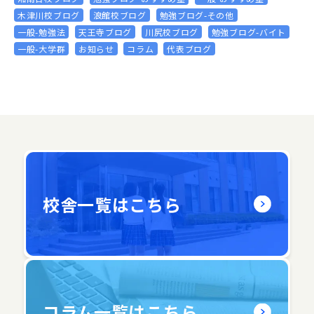
木津川校ブログ
浪館校ブログ
勉強ブログ-その他
一般-勉強法
天王寺ブログ
川尻校ブログ
勉強ブログ-バイト
一般-大学群
お知らせ
コラム
代表ブログ
校舎一覧はこちら
コラム一覧はこちら