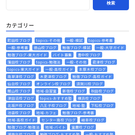
カテゴリー
町田校ブログ
topics-その他
一般-模試
topics-参考書
一般-参考書
徳山校ブログ
勉強ブログ-模試
一般-大学ガイド
勉強ブログ-東大ガイド
バイト募集
豊中校ブログ
蒲田校ブログ
topics-勉強法
一般-その他
君津校ブログ
topics-東大ガイド
一般-高校ガイド
本厚木校ブログ
南草津校ブログ
木更津校ブログ
勉強ブログ-高校ガイド
仙台校ブログ
オンライン校ブログ
須賀川校ブログ
館山校ブログ
地域-自習室
新宿校ブログ
秋田校ブログ
津田沼校ブログ
topics-おすすめ塾
横浜校ブログ
北坂戸校ブログ
八王子校ブログ
地域-塾
下松校ブログ
池袋校ブログ
地域-カフェ
勉強ブログ-参考書
地域-高校ガイド
センター南校ブログ
岐阜校ブログ
勉強ブログ-勉強法
地域-バイト
室蘭校ブログ
湘南台校ブログ
勉強ブログ-おすすめ塾
一般-おすすめ塾