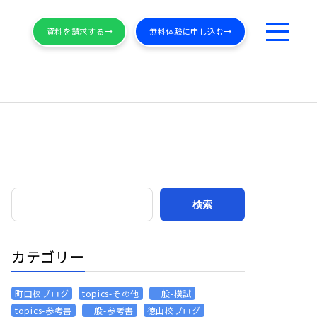
資料を請求する
無料体験に申し込む
カテゴリー
町田校ブログ
topics-その他
一般-模試
topics-参考書
一般-参考書
徳山校ブログ