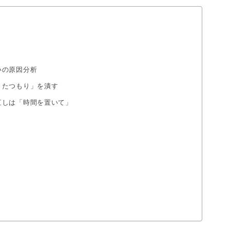
いの原因分析
きたつもり」を潰す
直しは「時間を置いて」