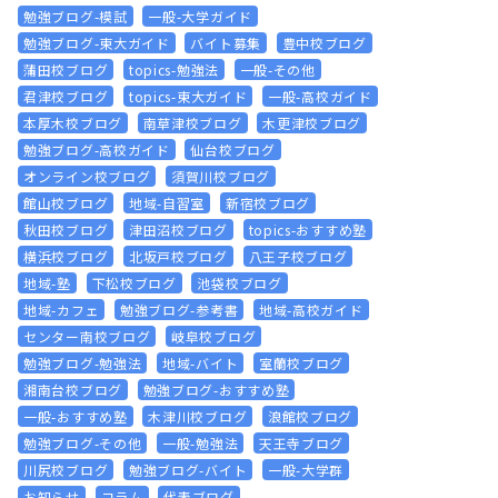
勉強ブログ-模試
一般-大学ガイド
勉強ブログ-東大ガイド
バイト募集
豊中校ブログ
蒲田校ブログ
topics-勉強法
一般-その他
君津校ブログ
topics-東大ガイド
一般-高校ガイド
本厚木校ブログ
南草津校ブログ
木更津校ブログ
勉強ブログ-高校ガイド
仙台校ブログ
オンライン校ブログ
須賀川校ブログ
館山校ブログ
地域-自習室
新宿校ブログ
秋田校ブログ
津田沼校ブログ
topics-おすすめ塾
横浜校ブログ
北坂戸校ブログ
八王子校ブログ
地域-塾
下松校ブログ
池袋校ブログ
地域-カフェ
勉強ブログ-参考書
地域-高校ガイド
センター南校ブログ
岐阜校ブログ
勉強ブログ-勉強法
地域-バイト
室蘭校ブログ
湘南台校ブログ
勉強ブログ-おすすめ塾
一般-おすすめ塾
木津川校ブログ
浪館校ブログ
勉強ブログ-その他
一般-勉強法
天王寺ブログ
川尻校ブログ
勉強ブログ-バイト
一般-大学群
お知らせ
コラム
代表ブログ