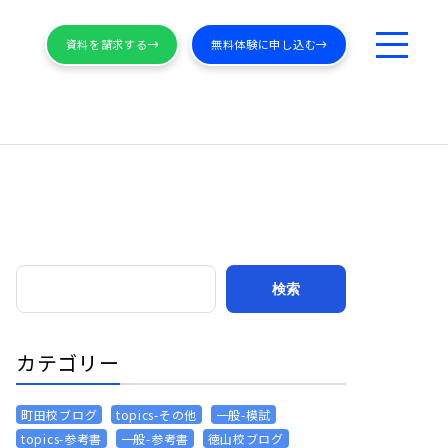
資料を請求する
無料体験に申し込む
カテゴリー
町田校ブログ
topics-その他
一般-模試
topics-参考書
一般-参考書
徳山校ブログ