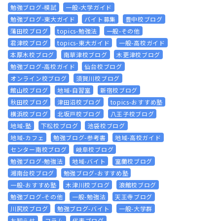
勉強ブログ-模試
一般-大学ガイド
勉強ブログ-東大ガイド
バイト募集
豊中校ブログ
蒲田校ブログ
topics-勉強法
一般-その他
君津校ブログ
topics-東大ガイド
一般-高校ガイド
本厚木校ブログ
南草津校ブログ
木更津校ブログ
勉強ブログ-高校ガイド
仙台校ブログ
オンライン校ブログ
須賀川校ブログ
館山校ブログ
地域-自習室
新宿校ブログ
秋田校ブログ
津田沼校ブログ
topics-おすすめ塾
横浜校ブログ
北坂戸校ブログ
八王子校ブログ
地域-塾
下松校ブログ
池袋校ブログ
地域-カフェ
勉強ブログ-参考書
地域-高校ガイド
センター南校ブログ
岐阜校ブログ
勉強ブログ-勉強法
地域-バイト
室蘭校ブログ
湘南台校ブログ
勉強ブログ-おすすめ塾
一般-おすすめ塾
木津川校ブログ
浪館校ブログ
勉強ブログ-その他
一般-勉強法
天王寺ブログ
川尻校ブログ
勉強ブログ-バイト
一般-大学群
お知らせ
コラム
代表ブログ