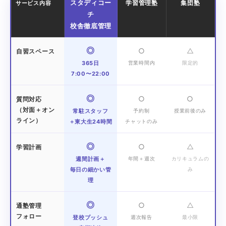
スタディコー
学習管理塾
集団塾
サービス内容
チ
校舎徹底管理
◎
○
△
自習スペース
365日
営業時間内
限定的
7:00〜22:00
◎
○
○
質問対応
（対面＋オン
常駐スタッフ
予約制
授業前後のみ
ライン）
＋東大生24時間
チャットのみ
◎
○
△
学習計画
週間計画＋
年間＋週次
カリキュラムの
毎日の細かい管
み
理
◎
○
△
通塾管理
フォロー
登校プッシュ
週次報告
最小限