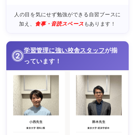
人の目を気にせず勉強ができる自習ブースに
加え、
食事・音読スペース
もあります！
学習管理に強い校舎スタッフ
が揃
②
っています！