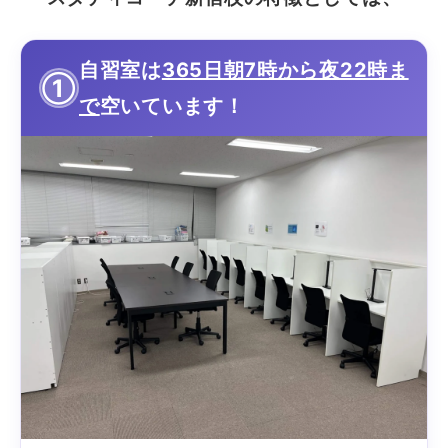
自習室は
365日朝7時から夜22時ま
①
で
空いています！