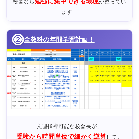
勉強に集中できる環境
校舎なら
が整ってい
ます。
②
全教科の年間学習計画！
文理指導可能な校舎長が、
受験から時間単位で細かく逆算
して、