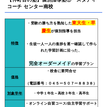
コーチ センター南校
東大生・早
・受験の勝ち方を熟知した
慶生
が個別指導を担当
特徴
・生徒一人一人の進捗を逐一確認して作ら
れた学習計画に沿った、
完全オーダーメイド
の学習プラン
・校舎に要問合せ
価格
（電話番号：０４５ー５０７ー８８３８）
対象学年
・中学１年生～高校３年生・高卒生
・オンライン自習コース/自主学習サポート