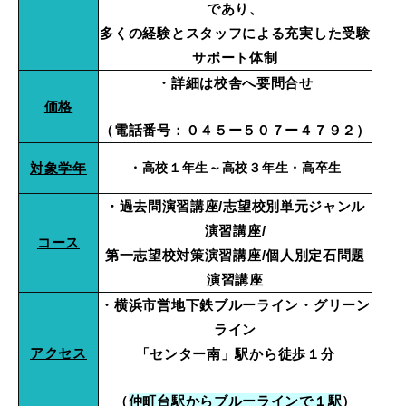
であり、
多くの経験とスタッフによる
充実した受験
サポート体制
・詳細は校舎へ要問合せ
価格
（電話番号：０４５ー５０７ー４７９２）
対象学年
・高校１年生～高校３年生・高卒生
・過去問演習講座/志望校別単元ジャンル
演習講座/
コース
第一志望校対策演習講座/
個人別定石問題
演習講座
・横浜市営地下鉄ブルーライン・グリーン
ライン
アクセス
「センター南」駅から徒歩１分
（
仲町台駅からブルーラインで１駅
）