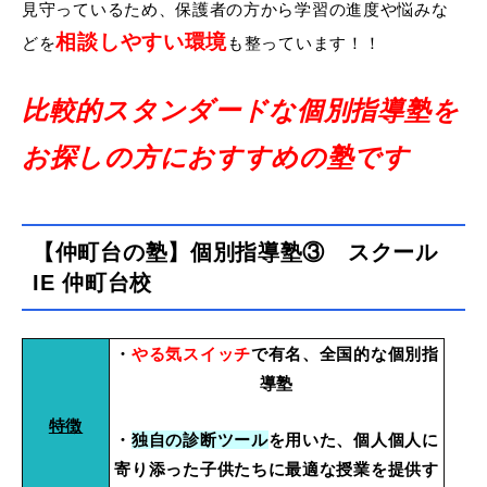
見守っているため、保護者の方から学習の進度や悩みな
相談しやすい環境
どを
も整っています！！
比較的スタンダードな個別指導塾を
お探しの方におすすめの塾です
【仲町台の塾】個別指導塾③ スクール
IE 仲町台校
・
やる気スイッチ
で有名、全国的な個別指
導塾
特徴
・
独自の診断ツール
を用いた、個人個人に
寄り添った子供たちに最適な授業を
提供す