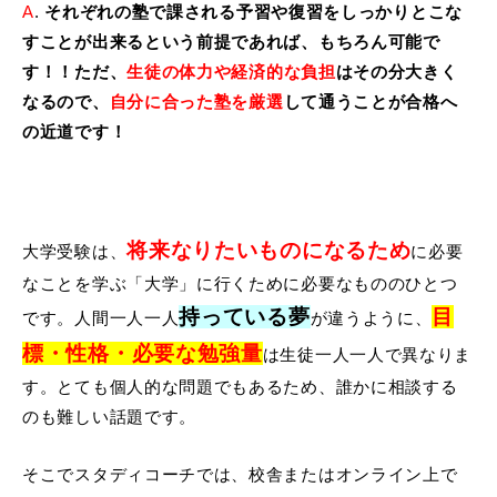
A
.
それぞれの塾で課される予習や復習をしっかりとこな
すことが出来るという前提であれば、もちろん可能で
す！！ただ、
生徒の体力や経済的な負担
はその分大きく
なるので、
自分に合った塾を厳選
して通うことが合格へ
の近道です！
将来なりたいものになるため
大学受験は、
に必要
なことを学ぶ「大学」に行くために必要なもののひとつ
持っている夢
目
です。人間一人一人
が違うように、
標・性格・必要な勉強量
は生徒一人一人で異なりま
す。とても個人的な問題でもあるため、誰かに相談する
のも難しい話題です。
そこでスタディコーチでは、校舎またはオンライン上で