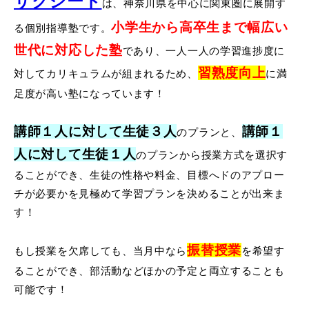
サクシード
は、神奈川県を中心に関東圏に展開す
小学生から高卒生まで幅広い
る個別指導塾です。
世代に対応した塾
であり、一人一人の学習進捗度に
習熟度向上
対してカリキュラムが組まれるため、
に満
足度が高い塾になっています！
講師１人に対して生徒３人
講師１
のプランと、
人に対して生徒１人
のプランから授業方式を選択す
ることができ、生徒の性格や料金、目標へドのアプロー
チが必要かを見極めて学習プランを決めることが出来ま
す！
振替授業
もし授業を欠席しても、当月中なら
を希望す
ることができ、部活動などほかの予定と両立することも
可能です！