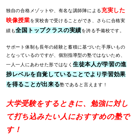
充実した
独自の合格メゾットや、有名な講師陣による
映像授業
を実校舎で受けることができ、さらに合格実
全国トップクラスの実績
績も
を誇る予備校です。
サポート体制も長年の経験と蓄積に基づいた手厚いもの
となっているのですが、個別指導型の塾ではないため、
生徒本人が学習の進
一人一人にあわせた形ではなく
捗レベルを自覚していることでより学習効果
を得ることが出来る
塾であると言えます！
大学受験をするときに、勉強に対し
て打ち込みたい人におすすめの塾で
す！