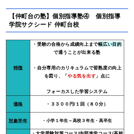
【仲町台の塾】個別指導塾④ 個別指導
学院サクシード 仲町台校
・受験の合格から成績向上まで
幅広い目的
で通うことが出来る塾
特徴
・自分専用のカリキュラムで習熟度の向上
を図り、「
やる気を出す
」点に
フォーカスした学習システム
価格
・３３００円/１回（８０分）
対象学年
・小学１年生～高校３年生・高卒生
・大学受験対策コース/内部進学コース/高校