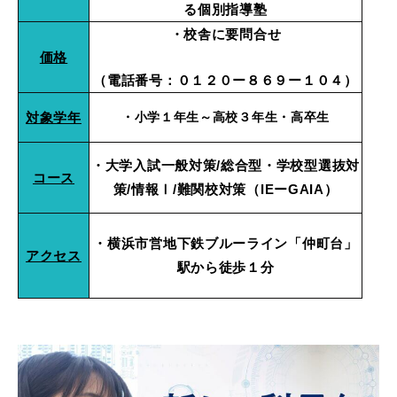
る個別指導塾
・校舎に要問合せ
価格
（電話番号：０１２０ー８６９ー１０４）
対象学年
・小学１年生～高校３年生・高卒生
・大学入試一般対策/総合型・学校型選抜対
コース
策/情報Ⅰ/難関校対策（IEーGAIA）
・横浜市営地下鉄ブルーライン「仲町台」
アクセス
駅から徒歩１分