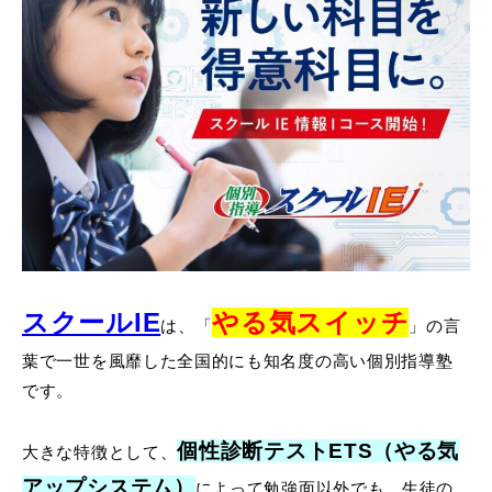
スクールIE
やる気スイッチ
は、「
」の言
葉で一世を風靡した全国的にも知名度の高い個別指導塾
です。
個性診断テストETS（やる気
大きな特徴として、
アップシステム）
によって勉強面以外でも、生徒の