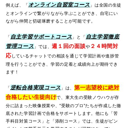
オンライン自習室コース
例えば、「
」は全国の生徒
とオンラインで繋がりながら学ぶことができ、自宅にい
ながら仲間と切磋琢磨することが可能です。
自主学習サポートコース
自主学習徹底
「
」と「
管理コース
週１回の面談
２４時間対
」では、
や
応
しているチャットでの相談を通じて学習計画や進捗管
理を行うことができ、学習の定着と成績向上が期待でき
ます！
逆転合格実現コース
第一志望校に絶対
「
」は、
合格したい生徒向け
で、東大生の受験ノウハウが存
分に詰まった映像授業や、”受験のプロ”たちが作成した徹
底された学習計画で合格をサポートします。他にも「苦
手科目対策コース」と「添削コース」では、生徒がピン