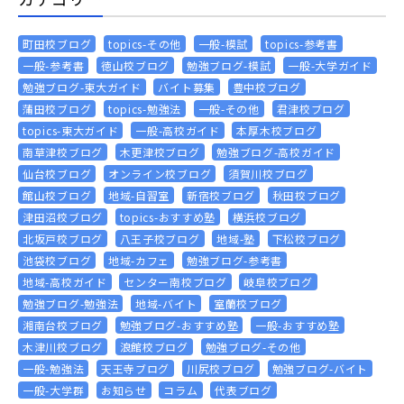
町田校ブログ
topics-その他
一般-模試
topics-参考書
一般-参考書
徳山校ブログ
勉強ブログ-模試
一般-大学ガイド
勉強ブログ-東大ガイド
バイト募集
豊中校ブログ
蒲田校ブログ
topics-勉強法
一般-その他
君津校ブログ
topics-東大ガイド
一般-高校ガイド
本厚木校ブログ
南草津校ブログ
木更津校ブログ
勉強ブログ-高校ガイド
仙台校ブログ
オンライン校ブログ
須賀川校ブログ
館山校ブログ
地域-自習室
新宿校ブログ
秋田校ブログ
津田沼校ブログ
topics-おすすめ塾
横浜校ブログ
北坂戸校ブログ
八王子校ブログ
地域-塾
下松校ブログ
池袋校ブログ
地域-カフェ
勉強ブログ-参考書
地域-高校ガイド
センター南校ブログ
岐阜校ブログ
勉強ブログ-勉強法
地域-バイト
室蘭校ブログ
湘南台校ブログ
勉強ブログ-おすすめ塾
一般-おすすめ塾
木津川校ブログ
浪館校ブログ
勉強ブログ-その他
一般-勉強法
天王寺ブログ
川尻校ブログ
勉強ブログ-バイト
一般-大学群
お知らせ
コラム
代表ブログ