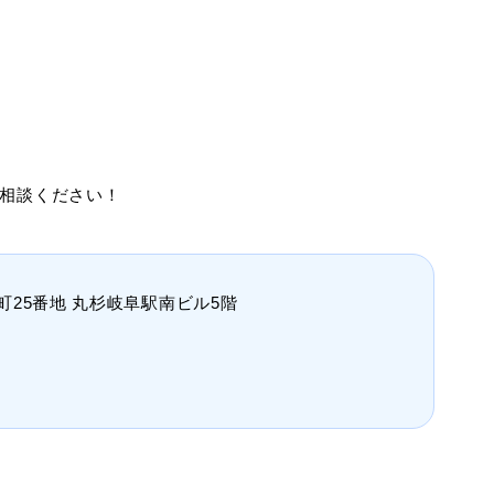
！
相談ください！
野町25番地 丸杉岐阜駅南ビル5階