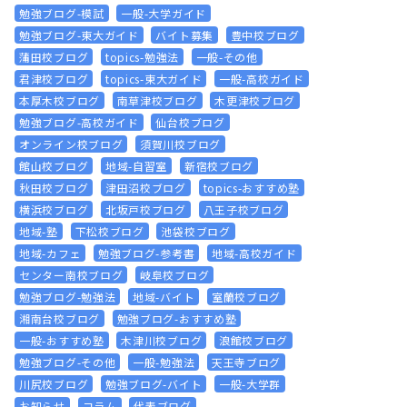
勉強ブログ-模試
一般-大学ガイド
勉強ブログ-東大ガイド
バイト募集
豊中校ブログ
蒲田校ブログ
topics-勉強法
一般-その他
君津校ブログ
topics-東大ガイド
一般-高校ガイド
本厚木校ブログ
南草津校ブログ
木更津校ブログ
勉強ブログ-高校ガイド
仙台校ブログ
オンライン校ブログ
須賀川校ブログ
館山校ブログ
地域-自習室
新宿校ブログ
秋田校ブログ
津田沼校ブログ
topics-おすすめ塾
横浜校ブログ
北坂戸校ブログ
八王子校ブログ
地域-塾
下松校ブログ
池袋校ブログ
地域-カフェ
勉強ブログ-参考書
地域-高校ガイド
センター南校ブログ
岐阜校ブログ
勉強ブログ-勉強法
地域-バイト
室蘭校ブログ
湘南台校ブログ
勉強ブログ-おすすめ塾
一般-おすすめ塾
木津川校ブログ
浪館校ブログ
勉強ブログ-その他
一般-勉強法
天王寺ブログ
川尻校ブログ
勉強ブログ-バイト
一般-大学群
お知らせ
コラム
代表ブログ