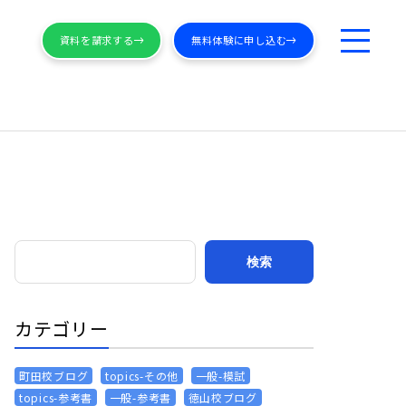
資料を請求する
無料体験に申し込む
カテゴリー
町田校ブログ
topics-その他
一般-模試
topics-参考書
一般-参考書
徳山校ブログ